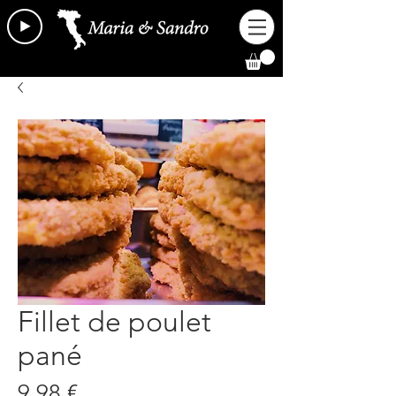
Fillet de poulet
pané
Prix
9,98 €