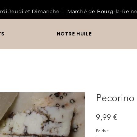
rdi Jeudi et Dimanche | Marché de Bourg-la-Reine
TS
NOTRE HUILE
Pecorino 
Prix
9,99 €
Poids
*