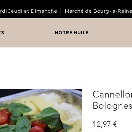
rdi Jeudi et Dimanche | Marché de Bourg-la-Reine
TS
NOTRE HUILE
Cannellon
Bologne
Prix
12,97 €