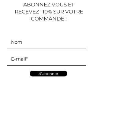
ABONNEZ VOUS ET
RECEVEZ -10% SUR VOTRE
COMMANDE !
S'abonner
Adresse et horaires
Marché d'Antony
:
5 rue Henri Lasson, 92160
Mardi - Jeudi - Dimanche
Marché d
e Bourg-la-Reine
:
65 bld du Maréchal Joffre, 92340