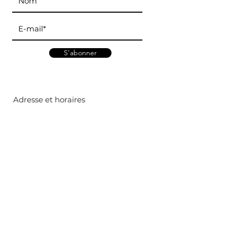
S'abonner
Adresse et horaires
Marché d'Antony
:
5 rue Henri Lasson, 92160
Mardi - Jeudi - Dimanche
Marché d
e Bourg-la-Reine
:
65 bld du Maréchal Joffre, 92340
Mercredi - Samedi
Contact
Mail :
antonionicolod@gmail.com