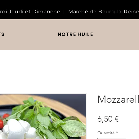
rdi Jeudi et Dimanche | Marché de Bourg-la-Reine
TS
NOTRE HUILE
Mozzarell
Prix
6,50 €
Quantité
*