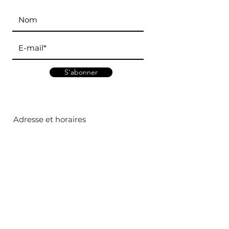
S'abonner
Adresse et horaires
Marché d'Antony
:
5 rue Henri Lasson, 92160
Mardi - Jeudi - Dimanche
Marché d
e Bourg-la-Reine
:
65 bld du Maréchal Joffre, 92340
Mercredi - Samedi
Contact
Mail :